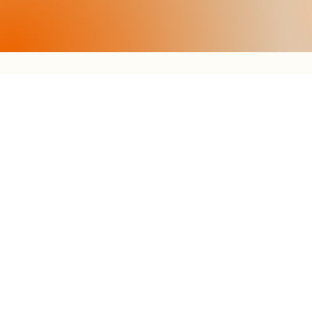
KONTAKT
Tel.
+39 0474 71 01 16
info@egarter.it
STANDORT
Sonnwendweg 21
Gewerbezone Schmieden
I-39030 Sexten (BZ)
Südtirol - Italien