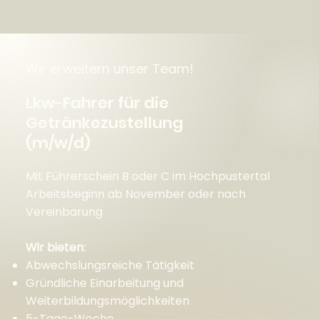
Wir erweitern unser Team!
Lkw-Fahrer für die
Getränkezustellung
(m/w/d)
Mit Führerschein B oder C im Hochpustertal
Arbeitsbeginn ab November oder nach
Vereinbarung
Wir bieten:
Abwechslungsreiche Tätigkeit
Gründliche Einarbeitung und
Weiterbildungsmöglichkeiten
5-Tage-Woche