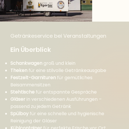
Getränkeservice bei Veranstaltungen
Ein Überblick
Schankwagen
groß und klein
Theken
für eine stilvolle Getränkeausgabe
Festzelt-Garnituren
für gemütliches
Beisammensitzen
Stehtische
für entspannte Gespräche
Gläser
in verschiedenen Ausführungen –
passend zu jedem Getränk
Spülboy
für eine schnelle und hygienische
Reinigung der Gläser
Kühlcontainer
für perfekte Frische vor Ort