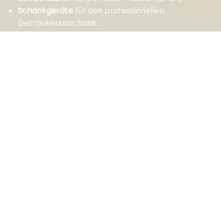
Schankgeräte
für den professionellen
Getränkeausschank
Glühweinmaschinen
für kalte Tage und
stimmungsvolle Winterevents
Verlassen Sie sich auf unsere Expertise und
Service.
KONTAKTIEREN SIE UNS