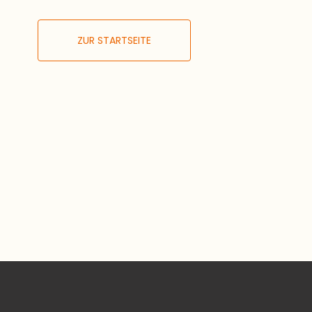
ZUR STARTSEITE